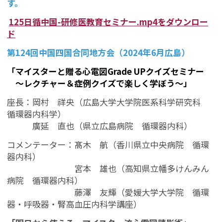
す。
125日循中国-研修医教育セミナー.mp4をダウンロー
ド
第124回中国四国合同地方会（2024年6月広島）
「マイスターと贈る心電図Grade UPクイズセミナー
～レクチャー＆症例クイズで楽しく学ぼう～
」
座長：岡村 祥央（広島大学大学院医系科学研究科
循環器内科学）
廣延 直也（県立広島病院 循環器内科）
コメンテーター：髙木 航（香川県立中央病院 循環
器内科）
宮本 雄也（高知県立幡多けんみん
病院 循環器内科）
藤澤 友輝（愛媛大学大学院 循環
器・呼吸器・腎高血圧内科学講座）