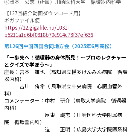
④岡本 公志（所属）川崎医科大学 循環器内科学
【127回紹介動画ダウンロード用】
ギガファイル便
https://22.gigafile.nu/1031-
p5211a1d6bf0318b79c914c73f37ef636
第126回中国四国合同地方会（2025年6月高松）
「一歩先へ！循環器の身体所見！～プロのレクチャー
とクイズで学ぼう～」
座長：
宮本 雄也 （
高知県立幡多けんみん病院 循環
器内科）
吉川 侑希（
鳥取県立中央病院 心臓血管外
科）
コメンテーター：中村 研介
（鳥取
大学病院 循環器
内科）
厚東 識志（
川崎医科大学附属病
院 循環器内科）
迫 正明（
広島大学大学院医系科