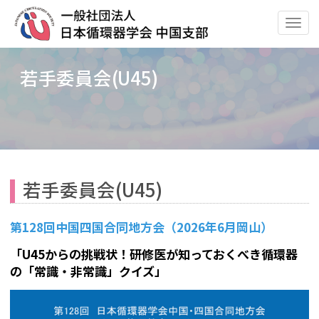
ナ
ビ
ゲ
若手委員会(U45)
ー
シ
ョ
ン
の
切
替
若手委員会(U45)
第128回中国四国合同地方会（2026年6月岡山）
「U45からの挑戦状！研修医が知っておくべき循環器
の「常識・非常識」クイズ」