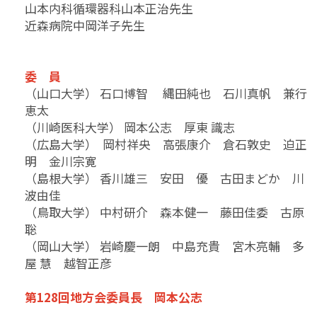
山本内科循環器科山本正治先生
近森病院中岡洋子先生
委 員
（山口大学） 石口博智 縄田純也 石川真帆 兼行
恵太
（川崎医科大学） 岡本公志 厚東 識志
（広島大学） 岡村祥央 高張康介 倉石敦史 迫正
明 金川宗寛
（島根大学） 香川雄三 安田 優 古田まどか
川
波由佳
（鳥取大学） 中村研介 森本健一 藤田佳委 古原
聡
（岡山大学） 岩崎慶一朗 中島充貴 宮木亮輔 多
屋 慧 越智正彦
第128回地方会委員長 岡本公志