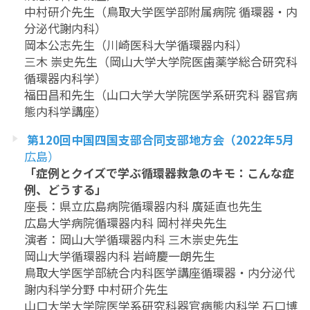
中村研介先生（鳥取大学医学部附属病院 循環器・内
分泌代謝内科）
岡本公志先生（川崎医科大学循環器内科）
三木 崇史先生（岡山大学大学院医歯薬学総合研究科
循環器内科学）
福田昌和先生（山口大学大学院医学系研究科 器官病
態内科学講座）
第120回中国四国支部合同支部地方会（2022年5月
広島）
「症例とクイズで学ぶ循環器救急のキモ：こんな症
例、どうする」
座長：県立広島病院循環器内科 廣延直也先生
広島大学病院循環器内科 岡村祥央先生
演者：岡山大学循環器内科 三木崇史先生
岡山大学循環器内科 岩﨑慶一朗先生
鳥取大学医学部統合内科医学講座循環器・内分泌代
謝内科学分野 中村研介先生
山口大学大学院医学系研究科器官病態内科学 石口博