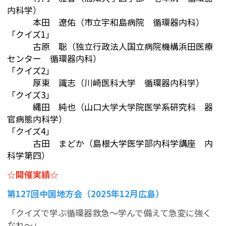
内科学）
本田 遼佑（市立宇和島病院 循環器内科）
「クイズ1」
古原 聡（独立行政法人国立病院機構浜田医療
センター 循環器内科）
「クイズ2」
厚東 識志（川崎医科大学 循環器内科学）
「クイズ3」
縄田 純也（山口大学大学院医学系研究科 器
官病態内科学）
「クイズ4」
古田 まどか（島根大学医学部内科学講座 内
科学第四）
☆開催実績☆
第127回中国地方会（2025年12月広島）
「クイズで学ぶ循環器救急～学んで備えて急変に強く
なれ～」