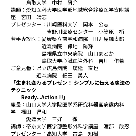
鳥取大学 中村 研介
講師：愛知医科大学医学部地域総合診療医学寄附講
座 宮田 靖志
プレゼンター：川崎医科大学 岡本 公志
吉野川医療センター 小笠原 梢
若手専攻医：愛媛県立南宇和病院 田丸屋麟太郎
近森病院 保地 陽輝
島根県立中央病院 山口まどか
鳥取大学心臓血管外科 吉川 侑希
ご意見番：県立広島病院 廣延 直也
近森病院 細田 勇人
「生まれ変わるプレゼン！ シンプルに伝える魔法の
テクニック
Ready...Action !!」
座長：山口大学大学院医学系研究科器官病態内科
学 福田 昌和
愛媛大学 三好 徹
講師：帝京大学医学部整形外科学講座 渡部 欣忍
プレゼンター：高知大学 古島 知樹