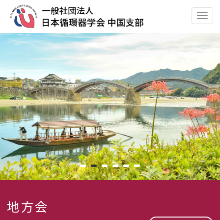
ナ
ビ
ゲ
ー
シ
ョ
ン
の
切
替
1
2
3
4
5
6
地方会