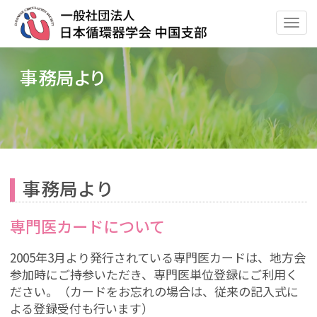
ナ
ビ
ゲ
事務局より
ー
シ
ョ
ン
の
切
替
事務局より
専門医カードについて
2005年3月より発行されている専門医カードは、地方会
参加時にご持参いただき、専門医単位登録にご利用く
ださい。（カードをお忘れの場合は、従来の記入式に
よる登録受付も行います）