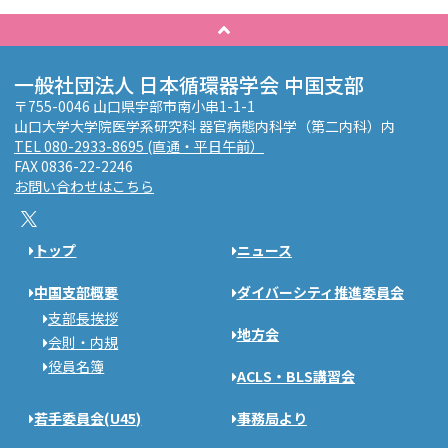
一般社団法人 日本循環器学会 中国支部
〒755-0046 山口県宇部市南小串1-1-1
山口大学大学院医学系研究科 器官病態内科学（第二内科）内
TEL 080-2933-8695 (直通・平日午前）
FAX 0836-22-2246
お問い合わせはこちら
トップ
ニュース
中国支部概要
ダイバーシティ推進委員会
支部長挨拶
地方会
会則・内規
役員名簿
ACLS・BLS講習会
若手委員会(U45)
事務局より