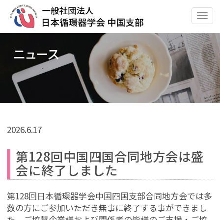
ナ
ビ
ゲ
ニュース
ー
シ
ョ
ン
の
切
替
2026.
6.17
第128回中国四国合同地方会は盛
会に終了しました
第128回日本循環器学会中国四国支部合同地方会では多
数の方にご参加いただき無事に終了する事ができまし
た。ご協賛企業様および関係者の皆様のご支援・ご協