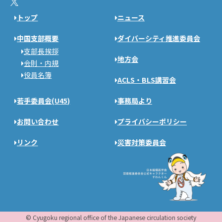
トップ
ニュース
中国支部概要
ダイバーシティ推進委員会
支部長挨拶
地方会
会則・内規
役員名簿
ACLS・BLS講習会
若手委員会(U45)
事務局より
お問い合わせ
プライバシーポリシー
リンク
災害対策委員会
© Cyugoku regional office of the Japanese circulation society