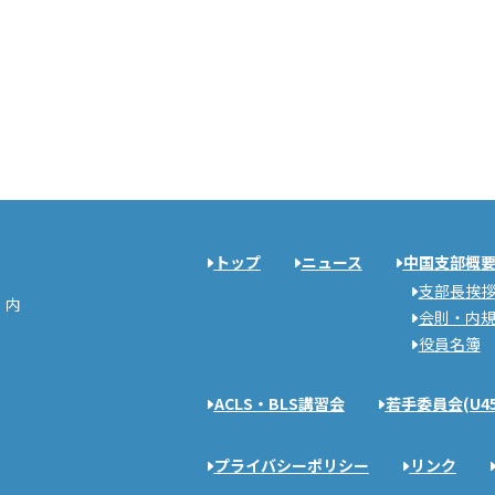
トップ
ニュース
中国支部概
支部長挨
）内
会則・内
役員名簿
ACLS・BLS講習会
若手委員会(U45
プライバシーポリシー
リンク