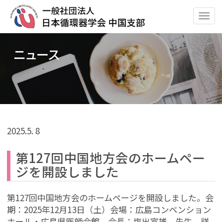
ナ
ビ
ゲ
ニュース
ー
シ
ョ
ン
の
切
替
2025.
5. 8
第127回中国地方会のホームペー
ジを開設しました
第127回中国地方会のホームページを開設しました。
会
期：2025年12月13日（土）
会場：広島コンベンション
ホール・広島県医師会館
会長：塩出宣雄 先生
詳