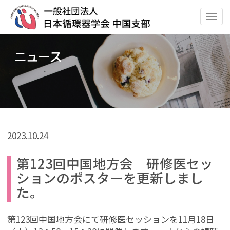
ナ
ビ
ゲ
ニュース
ー
シ
ョ
ン
の
切
替
2023.
10.24
第123回中国地方会 研修医セッ
ションのポスターを更新しまし
た。
第123回中国地方会にて研修医セッションを11月18日