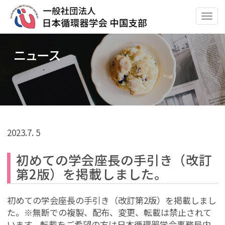
ナ
ビ
ゲ
ニュース
ー
シ
ョ
ン
の
切
替
2023.
7. 5
初めての学会座長の手引き（改訂
第2版）を掲載しました。
初めての学会座長の手引き（改訂第2版）を掲載しまし
た。※無断での複製、配布、変更、転載は禁止されて
います。転載をご希望の方は日本循環器学会事務局内