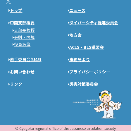
トップ
ニュース
中国支部概要
ダイバーシティ推進委員会
支部長挨拶
地方会
会則・内規
役員名簿
ACLS・BLS講習会
若手委員会(U45)
事務局より
お問い合わせ
プライバシーポリシー
リンク
災害対策委員会
© Cyugoku regional office of the Japanese circulation society